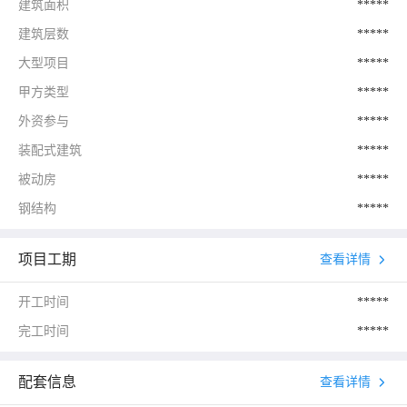
建筑面积
*****
建筑层数
*****
大型项目
*****
甲方类型
*****
外资参与
*****
装配式建筑
*****
被动房
*****
钢结构
*****
项目工期
查看详情
开工时间
*****
完工时间
*****
配套信息
查看详情