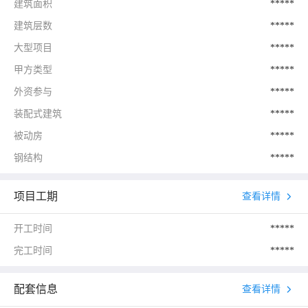
建筑面积
*****
建筑层数
*****
大型项目
*****
甲方类型
*****
外资参与
*****
装配式建筑
*****
被动房
*****
钢结构
*****
项目工期
查看详情
开工时间
*****
完工时间
*****
配套信息
查看详情