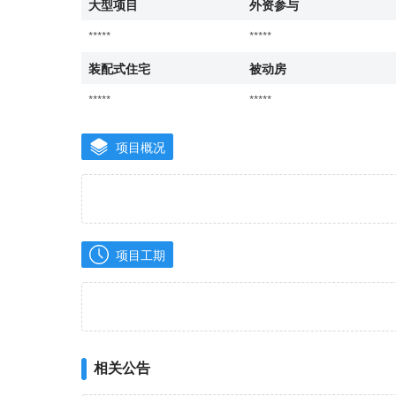
大型项目
外资参与
*****
*****
装配式住宅
被动房
*****
*****
项目概况
项目工期
相关公告