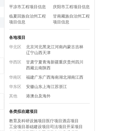
平凉市工程项目信息
庆阳市工程项目信息
临夏回族自治州工程
甘南藏族自治州工程
项目信息
项目信息
各地项目
华北区
北京
河北
黑龙江
河南
内蒙古
吉林
辽宁
山西
天津
华西区
甘肃
宁夏
青海
新疆
重庆
贵州
四川
西藏
云南
陕西
华南区
福建
广东
广西
海南
湖北
湖南
江西
华东区
安徽
山东
上海
江苏
浙江
其他
港澳台及海外
各类拟在建项目
教育及科研设施项目
医疗项目
酒店项目
工业项目
基础建设项目
司法项目
开采项目