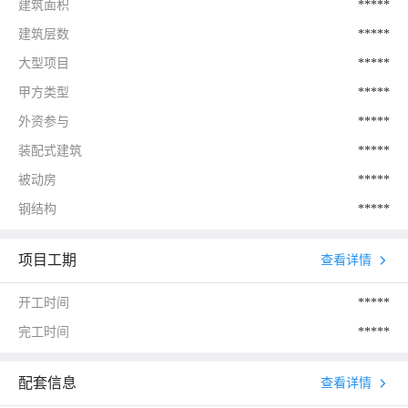
建筑面积
*****
建筑层数
*****
大型项目
*****
甲方类型
*****
外资参与
*****
装配式建筑
*****
被动房
*****
钢结构
*****
项目工期
查看详情
开工时间
*****
完工时间
*****
配套信息
查看详情