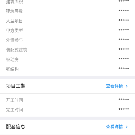
建筑面积
*****
建筑层数
*****
大型项目
*****
甲方类型
*****
外资参与
*****
装配式建筑
*****
被动房
*****
钢结构
*****
项目工期
查看详情
开工时间
*****
完工时间
*****
配套信息
查看详情