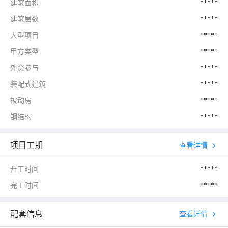
建筑面积
*****
建筑层数
*****
大型项目
*****
甲方类型
*****
外资参与
*****
装配式建筑
*****
被动房
*****
钢结构
*****
项目工期
查看详情
开工时间
*****
完工时间
*****
配套信息
查看详情