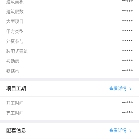
建筑面积
*****
建筑层数
*****
大型项目
*****
甲方类型
*****
外资参与
*****
装配式建筑
*****
被动房
*****
钢结构
*****
项目工期
查看详情
开工时间
*****
完工时间
*****
配套信息
查看详情