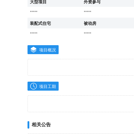
大型项目
外资参与
*****
*****
装配式住宅
被动房
*****
*****
项目概况
项目工期
相关公告