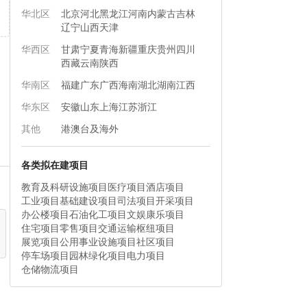
华北区
北京
河北
黑龙江
河南
内蒙古
吉林
辽宁
山西
天津
华西区
甘肃
宁夏
青海
新疆
重庆
贵州
四川
西藏
云南
陕西
华南区
福建
广东
广西
海南
湖北
湖南
江西
华东区
安徽
山东
上海
江苏
浙江
其他
港澳台及海外
各类拟在建项目
教育及科研设施项目
医疗项目
酒店项目
工业项目
基础建设项目
司法项目
开采项目
办公楼项目
石油化工项目
文娱康乐项目
住宅项目
零售项目
交通运输枢纽项目
展览项目
公用事业设施项目
社区项目
停车场项目
园林绿化项目
电力项目
仓储物流项目