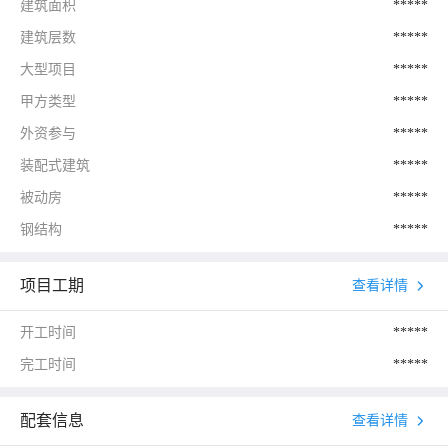
建筑面积
*****
建筑层数
*****
大型项目
*****
甲方类型
*****
外资参与
*****
装配式建筑
*****
被动房
*****
钢结构
*****
项目工期
查看详情
开工时间
*****
完工时间
*****
配套信息
查看详情