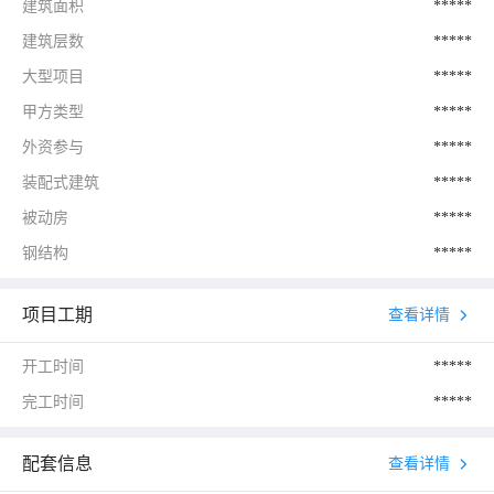
建筑面积
*****
建筑层数
*****
大型项目
*****
甲方类型
*****
外资参与
*****
装配式建筑
*****
被动房
*****
钢结构
*****
项目工期
查看详情
开工时间
*****
完工时间
*****
配套信息
查看详情