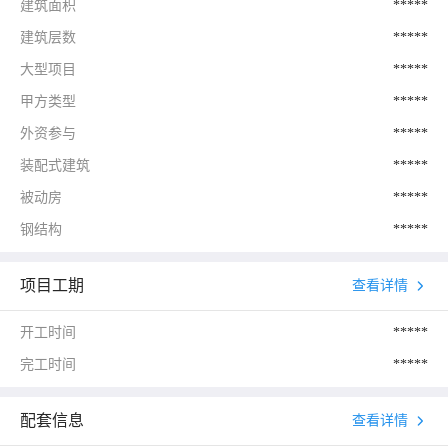
建筑面积
*****
建筑层数
*****
大型项目
*****
甲方类型
*****
外资参与
*****
装配式建筑
*****
被动房
*****
钢结构
*****
项目工期
查看详情
开工时间
*****
完工时间
*****
配套信息
查看详情