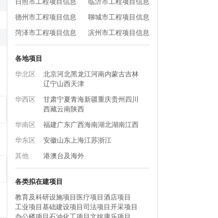
日照市工程项目信息
临沂市工程项目信息
德州市工程项目信息
聊城市工程项目信息
菏泽市工程项目信息
滨州市工程项目信息
各地项目
华北区
北京
河北
黑龙江
河南
内蒙古
吉林
辽宁
山西
天津
华西区
甘肃
宁夏
青海
新疆
重庆
贵州
四川
西藏
云南
陕西
华南区
福建
广东
广西
海南
湖北
湖南
江西
华东区
安徽
山东
上海
江苏
浙江
其他
港澳台及海外
各类拟在建项目
教育及科研设施项目
医疗项目
酒店项目
工业项目
基础建设项目
司法项目
开采项目
办公楼项目
石油化工项目
文娱康乐项目