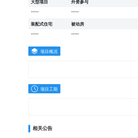
大型项目
外资参与
*****
*****
装配式住宅
被动房
*****
*****
项目概况
项目工期
相关公告