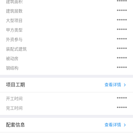
建筑面积
*****
建筑层数
*****
大型项目
*****
甲方类型
*****
外资参与
*****
装配式建筑
*****
被动房
*****
钢结构
*****
项目工期
查看详情
开工时间
*****
完工时间
*****
配套信息
查看详情