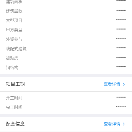
建筑面积
*****
建筑层数
*****
大型项目
*****
甲方类型
*****
外资参与
*****
装配式建筑
*****
被动房
*****
钢结构
*****
项目工期
查看详情
开工时间
*****
完工时间
*****
配套信息
查看详情