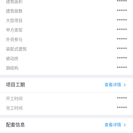
建筑面积
*****
建筑层数
*****
大型项目
*****
甲方类型
*****
外资参与
*****
装配式建筑
*****
被动房
*****
钢结构
*****
项目工期
查看详情
开工时间
*****
完工时间
*****
配套信息
查看详情