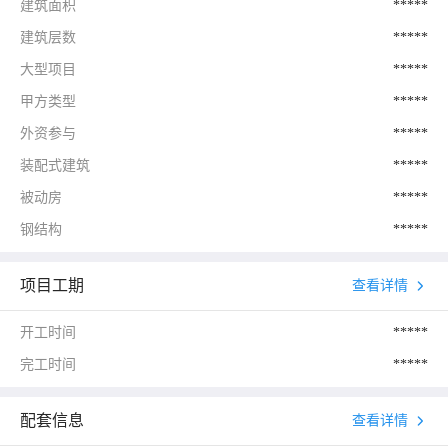
建筑面积
*****
建筑层数
*****
大型项目
*****
甲方类型
*****
外资参与
*****
装配式建筑
*****
被动房
*****
钢结构
*****
项目工期
查看详情
开工时间
*****
完工时间
*****
配套信息
查看详情