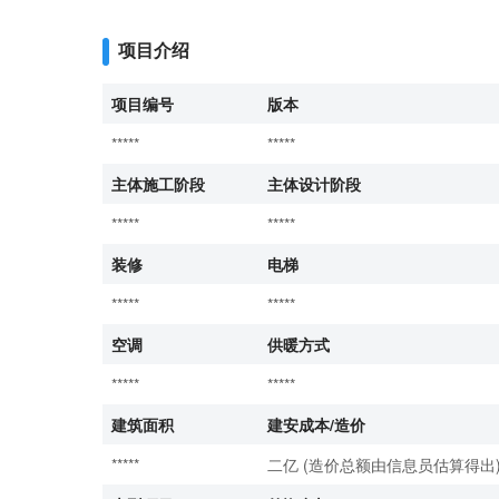
项目介绍
项目编号
版本
*****
*****
主体施工阶段
主体设计阶段
*****
*****
装修
电梯
*****
*****
空调
供暖方式
*****
*****
建筑面积
建安成本/造价
*****
二亿 (造价总额由信息员估算得出