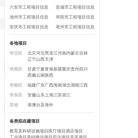
六安市工程项目信息
宣城市工程项目信息
池州市工程项目信息
阜阳市工程项目信息
安庆市工程项目信息
亳州市工程项目信息
各地项目
华北区
北京
河北
黑龙江
河南
内蒙古
吉林
辽宁
山西
天津
华西区
甘肃
宁夏
青海
新疆
重庆
贵州
四川
西藏
云南
陕西
华南区
福建
广东
广西
海南
湖北
湖南
江西
华东区
安徽
山东
上海
江苏
浙江
其他
港澳台及海外
各类拟在建项目
教育及科研设施项目
医疗项目
酒店项目
工业项目
基础建设项目
司法项目
开采项目