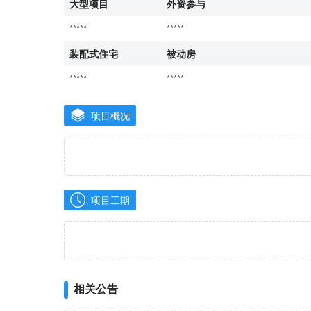
大型项目
外资参与
*****
*****
装配式住宅
被动房
*****
*****
项目概况
项目工期
相关公告