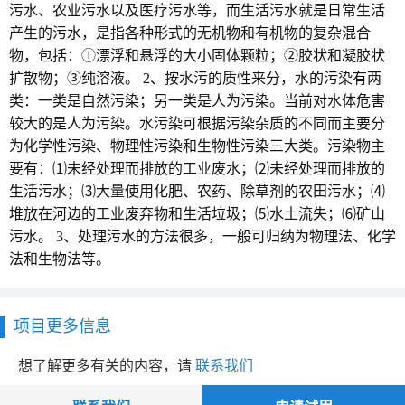
污水、农业污水以及医疗污水等，而生活污水就是日常生活
产生的污水，是指各种形式的无机物和有机物的复杂混合
物，包括：①漂浮和悬浮的大小固体颗粒；②胶状和凝胶状
扩散物；③纯溶液。 2、按水污的质性来分，水的污染有两
类：一类是自然污染；另一类是人为污染。当前对水体危害
较大的是人为污染。水污染可根据污染杂质的不同而主要分
为化学性污染、物理性污染和生物性污染三大类。污染物主
要有：⑴未经处理而排放的工业废水；⑵未经处理而排放的
生活污水；⑶大量使用化肥、农药、除草剂的农田污水；⑷
堆放在河边的工业废弃物和生活垃圾；⑸水土流失；⑹矿山
污水。 3、处理污水的方法很多，一般可归纳为物理法、化学
法和生物法等。
项目更多信息
想了解更多有关的内容，请
联系我们