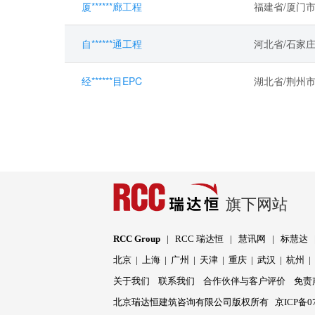
厦******廊工程
福建省/厦门
自******通工程
河北省/石家
经******目EPC
湖北省/荆州
旗下网站
RCC Group
|
RCC 瑞达恒
|
慧讯网
|
标慧达
北京
|
上海
|
广州
|
天津
|
重庆
|
武汉
|
杭州
关于我们
联系我们
合作伙伴与客户评价
免责
北京瑞达恒建筑咨询有限公司版权所有
京ICP备07