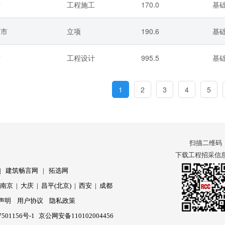
市
工程施工
170.0
基
庄市
立项
190.6
基
市
工程设计
995.5
基
1
2
3
4
5
扫描二维码
下载工程招采信息 
|
建筑畅言网
|
拓选网
|
南京
|
大庆
|
昌平(北京)
|
西安
|
成都
声明
用户协议
隐私政策
501156号-1
京公网安备110102004456