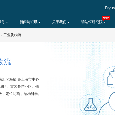
Engli
服务
新闻与资讯
关于我们
瑞达恒研究院
- 工业及物流
物流
南汇区海摈,距上海市中心
主城区、重装备产业区、物
致，定位明确，结构科学。
。