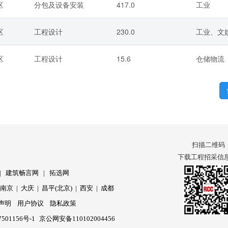
区
分包及设备安装
417.0
工业
区
工程设计
230.0
工业、文
区
工程设计
15.6
仓储物流
扫描二维码
下载工程招采信息 
|
建筑畅言网
|
拓选网
|
南京
|
大庆
|
昌平(北京)
|
西安
|
成都
声明
用户协议
隐私政策
501156号-1
京公网安备110102004456