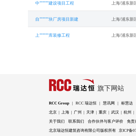
中******建设项目工程
上海/浦东新
自******块厂房项目新建
上海/浦东新
上******库装修工程
上海/浦东新
旗下网站
RCC Group
|
RCC 瑞达恒
|
慧讯网
|
标慧达
北京
|
上海
|
广州
|
天津
|
重庆
|
武汉
|
杭州
关于我们
联系我们
合作伙伴与客户评价
免责
北京瑞达恒建筑咨询有限公司版权所有
京ICP备07