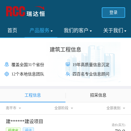
登录
首页
产品服务
我们的客户
关于我们
建筑工程信息
覆盖全国31个省份
19年高质量信息沉淀
12个本地信息团队
四百名专业信息顾问
工程信息
招采信息
南平市
全部阶段
全部类别
建******建设项目
造价(百万)
福建省
设计