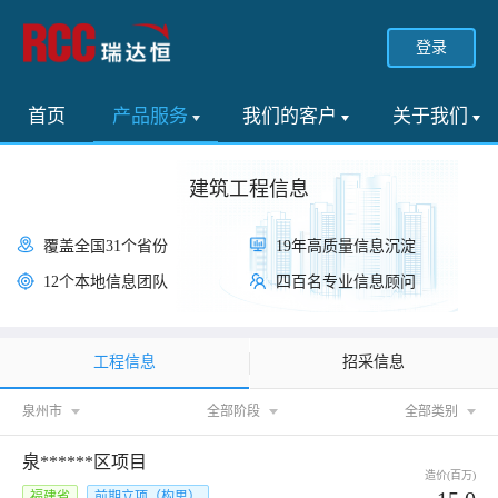
登录
首页
产品服务
我们的客户
关于我们
建筑工程信息
覆盖全国31个省份
19年高质量信息沉淀
12个本地信息团队
四百名专业信息顾问
工程信息
招采信息
泉州市
全部阶段
全部类别
泉******区项目
造价(百万)
福建省
前期立项（构思）