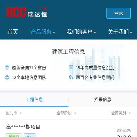
登录
首页
产品服务
我们的客户
关于我们
建筑工程信息
覆盖全国31个省份
19年高质量信息沉淀
12个本地信息团队
四百名专业信息顾问
工程信息
招采信息
厦门市
全部阶段
全部类别
高******期项目
造价(百万)
福建省
设计