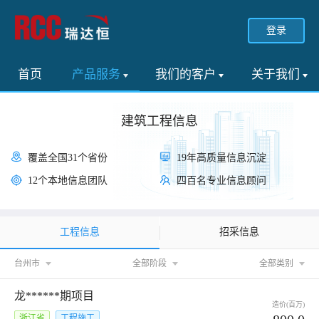
登录
首页
产品服务
我们的客户
关于我们
建筑工程信息
覆盖全国31个省份
19年高质量信息沉淀
12个本地信息团队
四百名专业信息顾问
工程信息
招采信息
台州市
全部阶段
全部类别
龙******期项目
造价(百万)
浙江省
工程施工