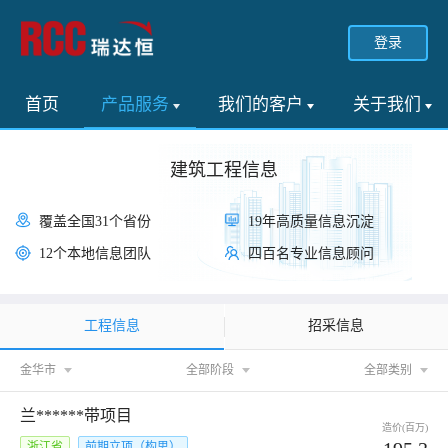
登录
首页
产品服务
我们的客户
关于我们
建筑工程信息
覆盖全国31个省份
19年高质量信息沉淀
12个本地信息团队
四百名专业信息顾问
工程信息
招采信息
金华市
全部阶段
全部类别
兰******带项目
造价(百万)
浙江省
前期立项（构思）