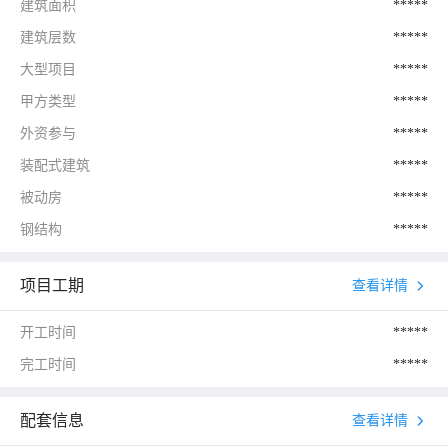
建筑面积
*****
建筑层数
*****
大型项目
*****
甲方类型
*****
外资参与
*****
装配式建筑
*****
被动房
*****
钢结构
*****
项目工期
查看详情
开工时间
*****
完工时间
*****
配套信息
查看详情