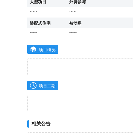
大型项目
外资参与
*****
*****
装配式住宅
被动房
*****
*****
项目概况
项目工期
相关公告