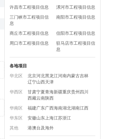
许昌市工程项目信息
漯河市工程项目信息
三门峡市工程项目信
南阳市工程项目信息
息
商丘市工程项目信息
信阳市工程项目信息
周口市工程项目信息
驻马店市工程项目信
息
各地项目
华北区
北京
河北
黑龙江
河南
内蒙古
吉林
辽宁
山西
天津
华西区
甘肃
宁夏
青海
新疆
重庆
贵州
四川
西藏
云南
陕西
华南区
福建
广东
广西
海南
湖北
湖南
江西
华东区
安徽
山东
上海
江苏
浙江
其他
港澳台及海外