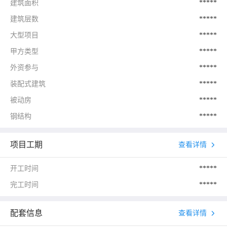
建筑面积
*****
建筑层数
*****
大型项目
*****
甲方类型
*****
外资参与
*****
装配式建筑
*****
被动房
*****
钢结构
*****
项目工期
查看详情
开工时间
*****
完工时间
*****
配套信息
查看详情