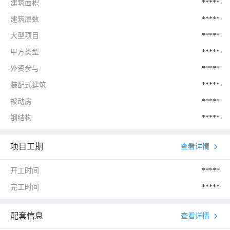
建筑面积
*****
建筑层数
*****
大型项目
*****
甲方类型
*****
外资参与
*****
装配式建筑
*****
被动房
*****
钢结构
*****
项目工期
查看详情
开工时间
*****
完工时间
*****
配套信息
查看详情