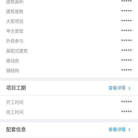
建筑面积
*****
建筑层数
*****
大型项目
*****
甲方类型
*****
外资参与
*****
装配式建筑
*****
被动房
*****
钢结构
*****
项目工期
查看详情
开工时间
*****
完工时间
*****
配套信息
查看详情