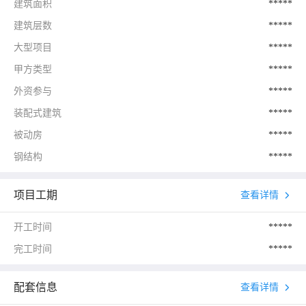
建筑面积
*****
建筑层数
*****
大型项目
*****
甲方类型
*****
外资参与
*****
装配式建筑
*****
被动房
*****
钢结构
*****
项目工期
查看详情
开工时间
*****
完工时间
*****
配套信息
查看详情