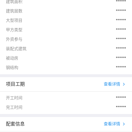
建筑面积
*****
建筑层数
*****
大型项目
*****
甲方类型
*****
外资参与
*****
装配式建筑
*****
被动房
*****
钢结构
*****
项目工期
查看详情
开工时间
*****
完工时间
*****
配套信息
查看详情