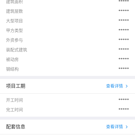
建筑面积
*****
建筑层数
*****
大型项目
*****
甲方类型
*****
外资参与
*****
装配式建筑
*****
被动房
*****
钢结构
*****
项目工期
查看详情
开工时间
*****
完工时间
*****
配套信息
查看详情