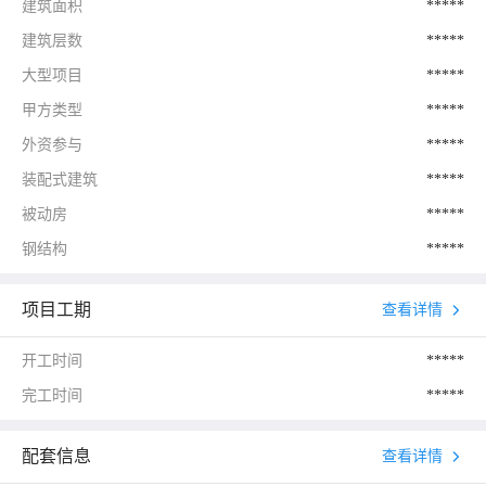
建筑面积
*****
建筑层数
*****
大型项目
*****
甲方类型
*****
外资参与
*****
装配式建筑
*****
被动房
*****
钢结构
*****
项目工期
查看详情
开工时间
*****
完工时间
*****
配套信息
查看详情