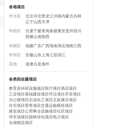
各地项目
华北区
北京
河北
黑龙江
河南
内蒙古
吉林
辽宁
山西
天津
华西区
甘肃
宁夏
青海
新疆
重庆
贵州
四川
西藏
云南
陕西
华南区
福建
广东
广西
海南
湖北
湖南
江西
华东区
安徽
山东
上海
江苏
浙江
其他
港澳台及海外
各类拟在建项目
教育及科研设施项目
医疗项目
酒店项目
工业项目
基础建设项目
司法项目
开采项目
办公楼项目
石油化工项目
文娱康乐项目
住宅项目
零售项目
交通运输枢纽项目
展览项目
公用事业设施项目
社区项目
停车场项目
园林绿化项目
电力项目
仓储物流项目