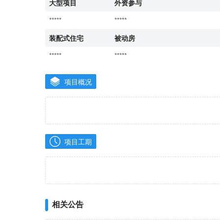
大型项目
外资参与
*****
*****
装配式住宅
被动房
*****
*****
项目概况
项目工期
相关公告