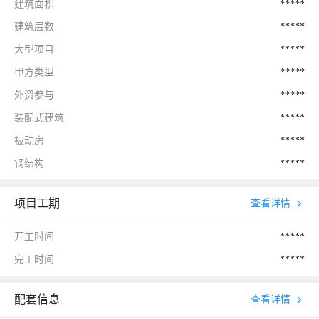
建筑面积
*****
建筑层数
*****
大型项目
*****
甲方类型
*****
外资参与
*****
装配式建筑
*****
被动房
*****
钢结构
*****
项目工期
查看详情
开工时间
*****
完工时间
*****
配套信息
查看详情