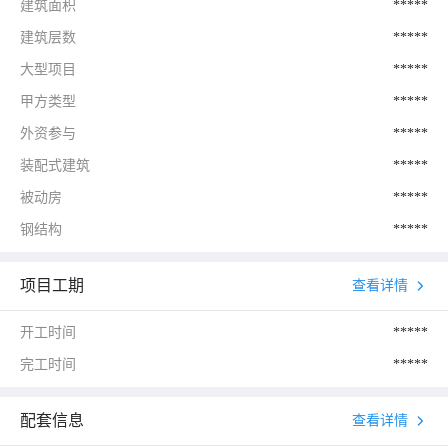
建筑面积
*****
建筑层数
*****
大型项目
*****
甲方类型
*****
外资参与
*****
装配式建筑
*****
被动房
*****
钢结构
*****
项目工期
查看详情
开工时间
*****
完工时间
*****
配套信息
查看详情