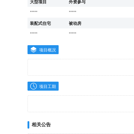
大型项目
外资参与
*****
*****
装配式住宅
被动房
*****
*****
项目概况
项目工期
相关公告