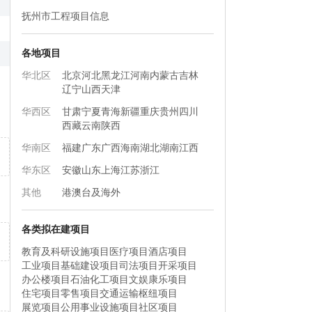
抚州市工程项目信息
各地项目
华北区
北京
河北
黑龙江
河南
内蒙古
吉林
辽宁
山西
天津
华西区
甘肃
宁夏
青海
新疆
重庆
贵州
四川
西藏
云南
陕西
华南区
福建
广东
广西
海南
湖北
湖南
江西
华东区
安徽
山东
上海
江苏
浙江
其他
港澳台及海外
各类拟在建项目
教育及科研设施项目
医疗项目
酒店项目
工业项目
基础建设项目
司法项目
开采项目
办公楼项目
石油化工项目
文娱康乐项目
住宅项目
零售项目
交通运输枢纽项目
展览项目
公用事业设施项目
社区项目