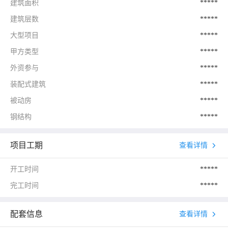
建筑面积
*****
建筑层数
*****
大型项目
*****
甲方类型
*****
外资参与
*****
装配式建筑
*****
被动房
*****
钢结构
*****
项目工期
查看详情
开工时间
*****
完工时间
*****
配套信息
查看详情