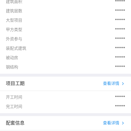
建筑面积
*****
建筑层数
*****
大型项目
*****
甲方类型
*****
外资参与
*****
装配式建筑
*****
被动房
*****
钢结构
*****
项目工期
查看详情
开工时间
*****
完工时间
*****
配套信息
查看详情