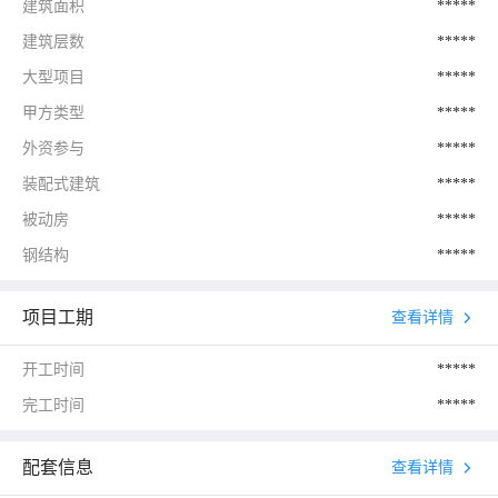
建筑面积
*****
建筑层数
*****
大型项目
*****
甲方类型
*****
外资参与
*****
装配式建筑
*****
被动房
*****
钢结构
*****
项目工期
查看详情
开工时间
*****
完工时间
*****
配套信息
查看详情