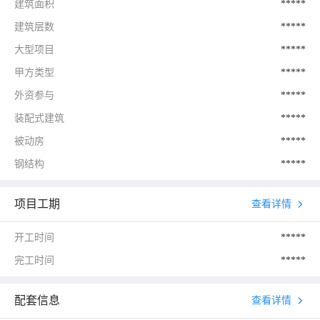
建筑面积
*****
建筑层数
*****
大型项目
*****
甲方类型
*****
外资参与
*****
装配式建筑
*****
被动房
*****
钢结构
*****
项目工期
查看详情
开工时间
*****
完工时间
*****
配套信息
查看详情