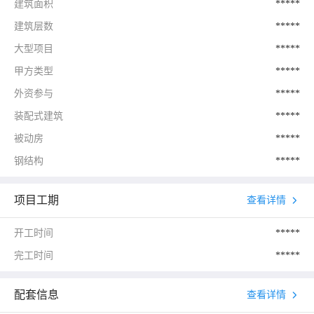
建筑面积
*****
建筑层数
*****
大型项目
*****
甲方类型
*****
外资参与
*****
装配式建筑
*****
被动房
*****
钢结构
*****
项目工期
查看详情
开工时间
*****
完工时间
*****
配套信息
查看详情