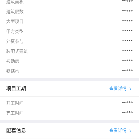
建筑面积
*****
建筑层数
*****
大型项目
*****
甲方类型
*****
外资参与
*****
装配式建筑
*****
被动房
*****
钢结构
*****
项目工期
查看详情
开工时间
*****
完工时间
*****
配套信息
查看详情