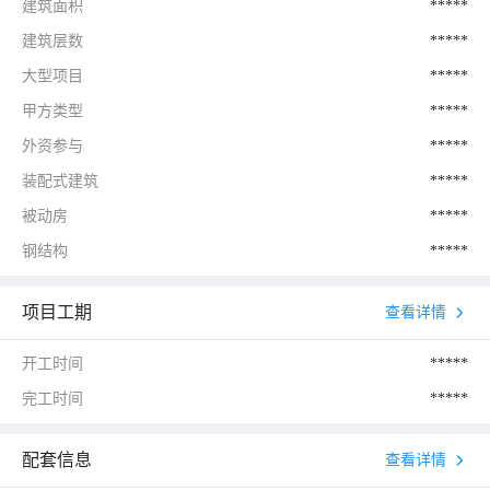
建筑面积
*****
建筑层数
*****
大型项目
*****
甲方类型
*****
外资参与
*****
装配式建筑
*****
被动房
*****
钢结构
*****
项目工期
查看详情
开工时间
*****
完工时间
*****
配套信息
查看详情