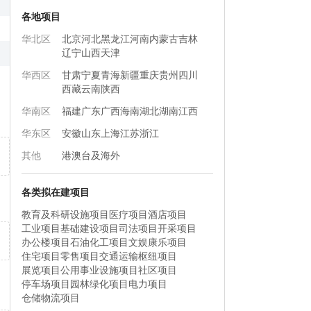
各地项目
华北区
北京
河北
黑龙江
河南
内蒙古
吉林
辽宁
山西
天津
华西区
甘肃
宁夏
青海
新疆
重庆
贵州
四川
西藏
云南
陕西
华南区
福建
广东
广西
海南
湖北
湖南
江西
华东区
安徽
山东
上海
江苏
浙江
其他
港澳台及海外
各类拟在建项目
教育及科研设施项目
医疗项目
酒店项目
工业项目
基础建设项目
司法项目
开采项目
办公楼项目
石油化工项目
文娱康乐项目
住宅项目
零售项目
交通运输枢纽项目
展览项目
公用事业设施项目
社区项目
停车场项目
园林绿化项目
电力项目
仓储物流项目