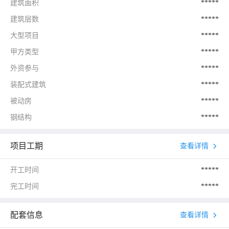
建筑面积
*****
建筑层数
*****
大型项目
*****
甲方类型
*****
外资参与
*****
装配式建筑
*****
被动房
*****
钢结构
*****
项目工期
查看详情
开工时间
*****
完工时间
*****
配套信息
查看详情