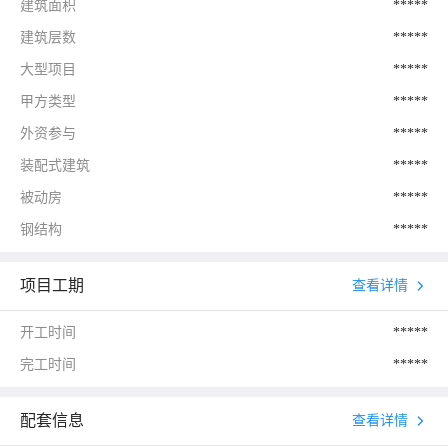
建筑面积
*****
建筑层数
*****
大型项目
*****
甲方类型
*****
外资参与
*****
装配式建筑
*****
被动房
*****
钢结构
*****
项目工期
查看详情
开工时间
*****
完工时间
*****
配套信息
查看详情