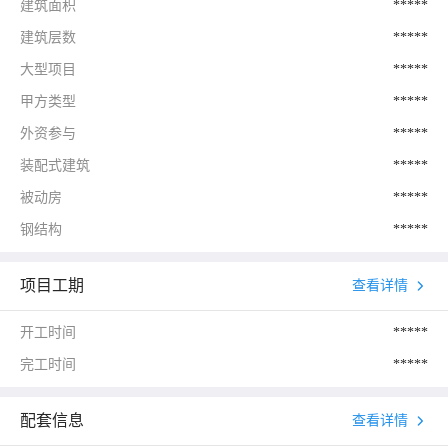
建筑面积
*****
建筑层数
*****
大型项目
*****
甲方类型
*****
外资参与
*****
装配式建筑
*****
被动房
*****
钢结构
*****
项目工期
查看详情
开工时间
*****
完工时间
*****
配套信息
查看详情