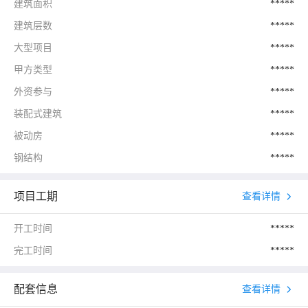
建筑面积
*****
建筑层数
*****
大型项目
*****
甲方类型
*****
外资参与
*****
装配式建筑
*****
被动房
*****
钢结构
*****
项目工期
查看详情
开工时间
*****
完工时间
*****
配套信息
查看详情